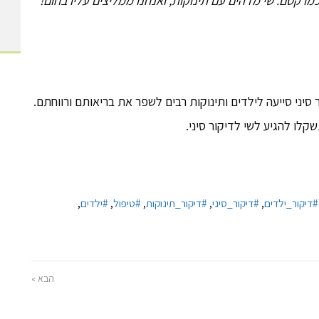
מו קסם. שי מדהים עם תינוקות, ואנחנו ממליצים עליו בחום!"
סיני סייעה לילדים ותינוקות רבים לשפר את בריאותם ורווחתם.
לו להגיע לשי לדיקור סיני.
#דיקור_ילדים
,
#דיקור_סיני
,
#דיקור_תינוקות
,
#טיפול
,
#ילדים
,
הבא »