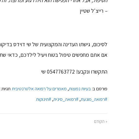
הטיפול, אבל אחרי הפגישה הוא היה רגוע ומרוצה. זה כ
–
רייצ'ל שטיין
לסיכום, גישתו העדינה והמקצועית של שי דוידס בדיקור 
אם אתם מחפשים טיפול בטוח ויעיל לילדכם, כדאי שתשק
התקשרו ונקבע! 0547763772 שי
פורסם ב:
בעיות נפוצות
,
מאמרים על רפואה אלטרנטיבית
תגיות:
#רפואה_מונעת
,
#רפואה_סינית
,
#תינוקות
« הקודם