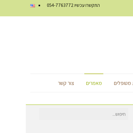
התקשרו עכשיו
054-7763772
מטופלים
מאמרים
צור קשר
חיפוש
עבור: