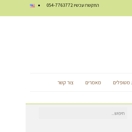
התקשרו עכשיו
054-7763772
מטופלים
מאמרים
צור קשר
חיפוש
עבור: