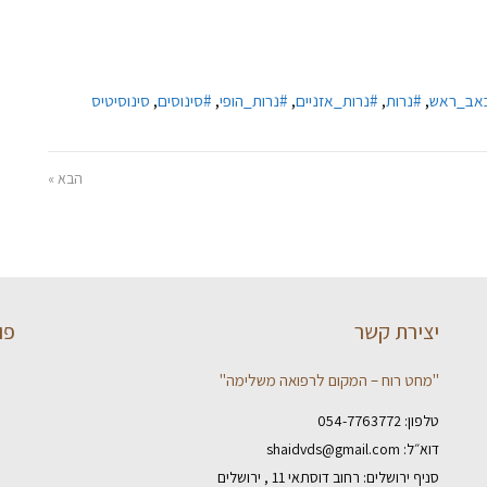
אב_ראש
,
#נרות
,
#נרות_אזניים
,
#נרות_הופי
,
#סינוסים
,
סינוסיטיס
הבא »
יצירת קשר
פו
"מחט רוח – המקום לרפואה משלימה"
טלפון:
054-7763772
דוא״ל:
shaidvds@gmail.com
סניף ירושלים: רחוב דוסתאי 11 , ירושלים