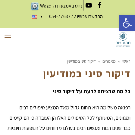
ניווט באמצעות ה-
Waze
YouTube
Facebook
פתח סרגל נגישות
התקשרו עכשיו
054-7763772
תפר
ראשי
»
מאמרים
»
דיקור סיני במודיעין
דיקור סיני במודיעין
כל מה שרציתם לדעת על דיקור סיני
רפואה משלימה היא תחום גדול מאד המציע טיפולים רבים
ומגוונים, המשותף לכל הטיפולים האלו הן העובדה כי הם קיימים
כבר שנים רבות ואנשים רבים בעולם מדווחים על השפעות חיוביות