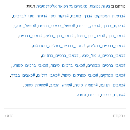
פורסם ב:
בעיות נפוצות
,
מאמרים על רפואה אלטרנטיבית
תגיות:
#בריאות_המפרקים
,
#ברך_כואבת
,
#דיקור_סיני
,
#דיקור_סיני_לברכיים
,
#דלקת_בברך
,
#חיזוק_ברכיים
,
#טיפול_בכאבי_ברכיים
,
#טיפול_טבעי
,
#כאב_ברך
,
#כאב_ברך_חיצוני
,
#כאב_ברך_פנימי
,
#כאבי_ברכיים
,
#כאבי_ברכיים_בהליכה
,
#כאבי_ברכיים_בעלייה_במדרגות
,
#כאבי_ברכיים_טיפול_טבעי
,
#כאבי_ברכיים_כרוניים
,
#כאבי_ברכיים_מבוגרים
,
#כאבי_ברכיים_סיבות
,
#כאבי_ברכיים_ספורט
,
#כאבי_מפרקים
,
#כאבי_מפרקים_טיפול
,
#כאבי_רגליים
,
#כאבים_בברך
,
#כאבים_ותנועה
,
#רפואה_סינית
,
#שורש_הכאב
,
#שחיקת_סחוס
,
#שיקום_ברכיים
,
ברכיים
,
טווינה
« הקודם
הבא »