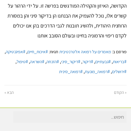
הקדושה, האיזון והקהילה המודגשים בפרשה זו. על ידי הרהור על
קשרים אלו, נוכל להעמיק את הבנתנו הן בדיקור סיני והן במסורת
הרוחנית היהודית, ולהשיג תובנות לגבי הדרכים בהן אנו יכולים
לקדם ריפוי והרמוניה בחיינו ובעולם הסובב אותנו
פורסם ב:
מאמרים על רפואה אלטרנטיבית
תגיות:
#איכות_חיים
,
#אפיגנטיקה
,
#בריאות
,
#גבעתיים
,
#דיקור
,
#דיקור_סיני
,
#הזנחה
,
#השראה
,
#טיפול
,
#ירושלים
,
#רפואה_מונעת
,
#רפואה_סינית
« הקודם
הבא »
חיפוש
עבור: