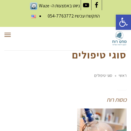
ניווט באמצעות ה-
Waze
YouTube
Facebook
פתח סרגל נגישות
התקשרו עכשיו
054-7763772
תפר
סוגי טיפולים
ראשי
»
סוגי טיפולים
כוסות
רוח