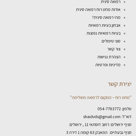
רפואה סינית
אודות מחט רוח רפואה סינית
מהי רפואה סינית?
אבחון בעיות רפואיות
בעיות רפואיות נפוצות
סוגי טיפולים
צור קשר
הצהרת נגישות
מדיניות ופרטיות
יצירת קשר
"מחט רוח – המקום לרפואה משלימה"
טלפון:
054-7763772
דוא״ל:
shaidvds@gmail.com
סניף ירושלים: רחוב דוסתאי 11 , ירושלים
סניף גבעתיים: המאבק 63 קומה 1 דירה 3