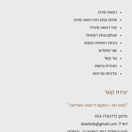
רפואה סינית
אודות מחט רוח רפואה סינית
מהי רפואה סינית?
אבחון בעיות רפואיות
בעיות רפואיות נפוצות
סוגי טיפולים
צור קשר
הצהרת נגישות
מדיניות ופרטיות
יצירת קשר
"מחט רוח – המקום לרפואה משלימה"
טלפון:
054-7763772
דוא״ל:
shaidvds@gmail.com
סניף ירושלים: רחוב דוסתאי 11 , ירושלים