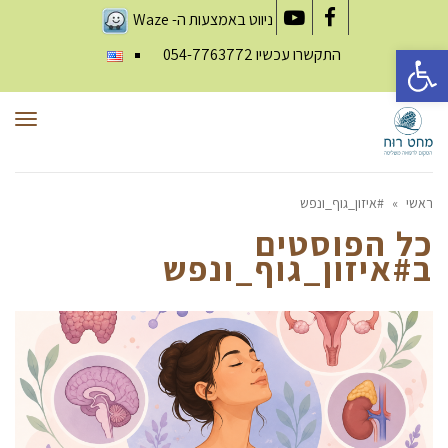
ניווט באמצעות ה-
Waze
YouTube
Facebook
פתח סרגל נגישות
התקשרו עכשיו
054-7763772
תפר
ראשי
»
#איזון_גוף_ונפש
כל הפוסטים
ב
#איזון_גוף_ונפש