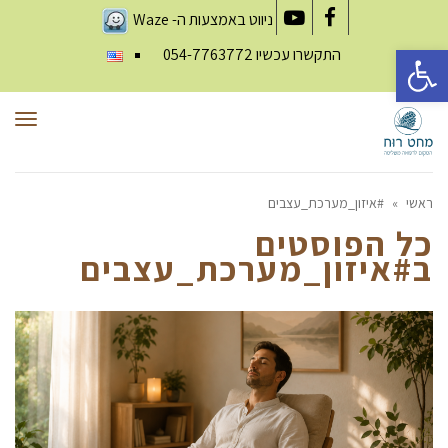
ניווט באמצעות ה-
Waze
YouTube
Facebook
פתח סרגל נגישות
התקשרו עכשיו
054-7763772
תפר
ראשי
»
#איזון_מערכת_עצבים
כל הפוסטים
ב
#איזון_מערכת_עצבים