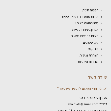
רפואה סינית
אודות מחט רוח רפואה סינית
מהי רפואה סינית?
אבחון בעיות רפואיות
בעיות רפואיות נפוצות
סוגי טיפולים
צור קשר
הצהרת נגישות
מדיניות ופרטיות
יצירת קשר
"מחט רוח – המקום לרפואה משלימה"
טלפון:
054-7763772
דוא״ל:
shaidvds@gmail.com
סניף ירושלים: רחוב דוסתאי 11 , ירושלים