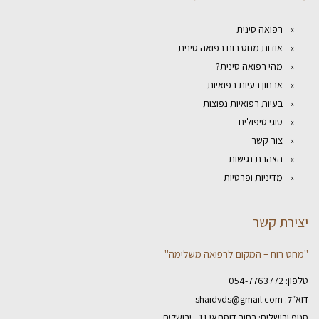
רפואה סינית
אודות מחט רוח רפואה סינית
מהי רפואה סינית?
אבחון בעיות רפואיות
בעיות רפואיות נפוצות
סוגי טיפולים
צור קשר
הצהרת נגישות
מדיניות ופרטיות
יצירת קשר
"מחט רוח – המקום לרפואה משלימה"
טלפון:
054-7763772
דוא״ל:
shaidvds@gmail.com
סניף ירושלים: רחוב דוסתאי 11 , ירושלים