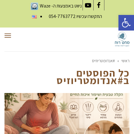
ניווט באמצעות ה-
Waze
YouTube
Facebook
פתח סרגל נגישות
התקשרו עכשיו
054-7763772
תפר
ראשי
»
#אנדומטריוזיס
כל הפוסטים
ב
#אנדומטריוזיס