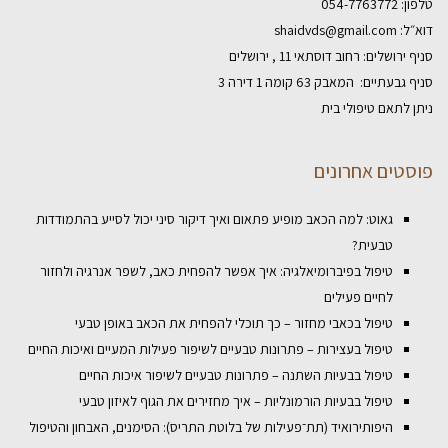
טלפון:
054-7763772
דוא״ל:
shaidvds@gmail.com
סניף ירושלים: רחוב דוסתאי 11 , ירושלים
סניף גבעתיים: המאבק 63 קומה 1 דירה 3
ניתן לתאם טיפולי בית
פוסטים אחרונים
גאוט: למה הכאב מופיע פתאום ואיך דיקור סיני יכול לסייע בהתמודדות
טבעית?
טיפול בפיברומיאלגיה: איך אפשר להפחית כאב, לשפר אנרגיה ולחזור
לחיים פעילים
טיפול בכאבי מחזור – כך תוכלי להפחית את הכאב באופן טבעי
טיפול בעצירות – פתרונות טבעיים לשיפור פעילות המעיים ואיכות החיים
טיפול בבעיות השתנה – פתרונות טבעיים לשיפור איכות החיים
טיפול בבעיות הורמונליות – איך מחזירים את הגוף לאיזון טבעי
היפותירואיד (תת־פעילות של בלוטת התריס): הסימנים, האבחון והטיפול