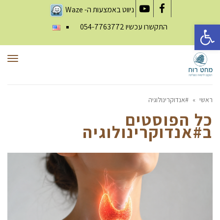
ניווט באמצעות ה-
Waze
YouTube
Facebook
פתח סרגל נגישות
התקשרו עכשיו
054-7763772
תפר
ראשי
»
#אנדוקרינולוגיה
כל הפוסטים
ב
#אנדוקרינולוגיה