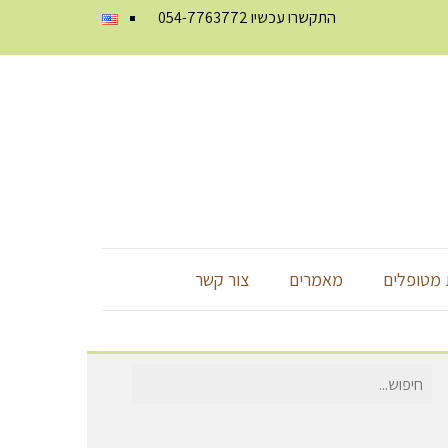
התקשרו עכשיו
054-7763772
מטופלים
מאמרים
צור קשר
חיפוש
עבור: