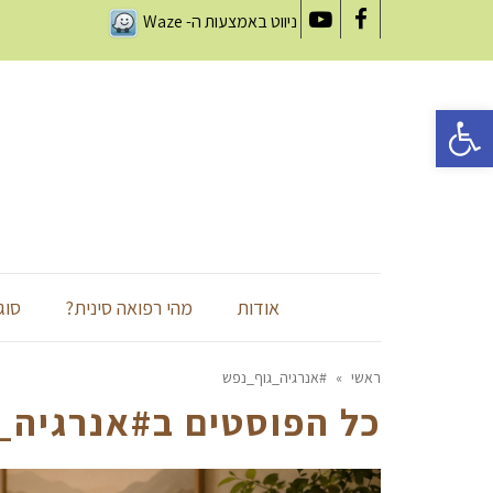
ניווט באמצעות ה-
Waze
YouTube
Facebook
פתח סרגל נגישות
אודות
מהי רפואה סינית?
סוג
ראשי
»
#אנרגיה_גוף_נפש
כל הפוסטים ב
#אנרגיה_