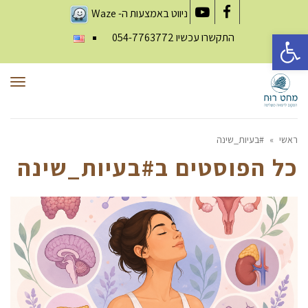
ניווט באמצעות ה-
Waze
YouTube
Facebook
פתח סרגל נגישות
התקשרו עכשיו
054-7763772
תפר
ראשי
»
#בעיות_שינה
כל הפוסטים ב
#בעיות_שינה