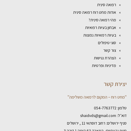
רפואה סינית
אודות מחט רוח רפואה סינית
מהי רפואה סינית?
אבחון בעיות רפואיות
בעיות רפואיות נפוצות
סוגי טיפולים
צור קשר
הצהרת נגישות
מדיניות ופרטיות
יצירת קשר
"מחט רוח – המקום לרפואה משלימה"
טלפון:
054-7763772
דוא״ל:
shaidvds@gmail.com
סניף ירושלים: רחוב דוסתאי 11 , ירושלים
סניף גבעתיים: המאבק 63 קומה 1 דירה 3