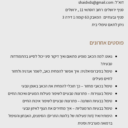
דוא״ל:
shaidvds@gmail.com
סניף ירושלים: רחוב דוסתאי 11 , ירושלים
סניף גבעתיים: המאבק 63 קומה 1 דירה 3
ניתן לתאם טיפולי בית
פוסטים אחרונים
גאוט: למה הכאב מופיע פתאום ואיך דיקור סיני יכול לסייע בהתמודדות
טבעית?
טיפול בפיברומיאלגיה: איך אפשר להפחית כאב, לשפר אנרגיה ולחזור
לחיים פעילים
טיפול בכאבי מחזור – כך תוכלי להפחית את הכאב באופן טבעי
טיפול בעצירות – פתרונות טבעיים לשיפור פעילות המעיים ואיכות החיים
טיפול בבעיות השתנה – פתרונות טבעיים לשיפור איכות החיים
טיפול בבעיות הורמונליות – איך מחזירים את הגוף לאיזון טבעי
היפותירואיד (תת־פעילות של בלוטת התריס): הסימנים, האבחון והטיפול
ברפואה מערבית וסינית