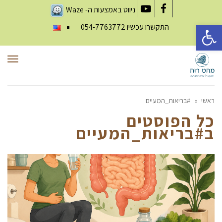
ניווט באמצעות ה-
Waze
YouTube
Facebook
פתח סרגל נגישות
התקשרו עכשיו
054-7763772
תפר
ראשי
»
#בריאות_המעיים
כל הפוסטים
ב
#בריאות_המעיים