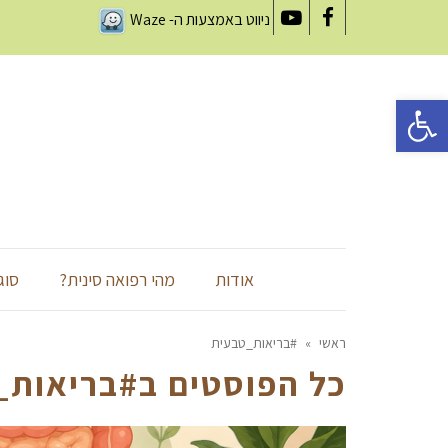
ניווט באמצעות ה-
Waze
YouTube
Facebook
פתח סרגל נגישות
אודות
מהי רפואה סינית?
סוג
ראשי
»
#בריאות_טבעית
כל הפוסטים ב
#בריאות_