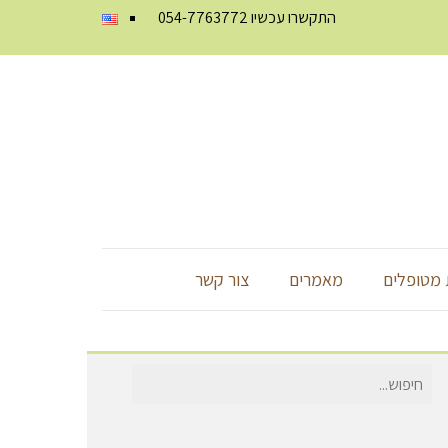
התקשרו עכשיו
054-7763772
מטופלים
מאמרים
צור קשר
חיפוש
עבור: