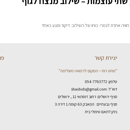
, שתי עוצמות – שילוב מנצח לגוף
וויה אחרת לגמרי. כוחו של השילוב: דיקור ומגע כאחד
יצירת קשר
פו
"מחט רוח – המקום לרפואה משלימה"
טלפון:
054-7763772
דוא״ל:
shaidvds@gmail.com
סניף ירושלים: רחוב דוסתאי 11 , ירושלים
סניף גבעתיים: המאבק 63 קומה 1 דירה 3
ניתן לתאם טיפולי בית