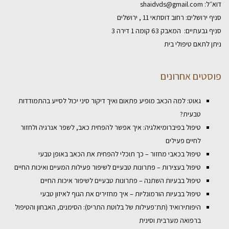
דוא״ל:
shaidvds@gmail.com
סניף ירושלים: רחוב דוסתאי 11 , ירושלים
סניף גבעתיים: המאבק 63 קומה 1 דירה 3
ניתן לתאם טיפולי בית
פוסטים אחרונים
גאוט: למה הכאב מופיע פתאום ואיך דיקור סיני יכול לסייע בהתמודדות
טבעית?
טיפול בפיברומיאלגיה: איך אפשר להפחית כאב, לשפר אנרגיה ולחזור
לחיים פעילים
טיפול בכאבי מחזור – כך תוכלי להפחית את הכאב באופן טבעי
טיפול בעצירות – פתרונות טבעיים לשיפור פעילות המעיים ואיכות החיים
טיפול בבעיות השתנה – פתרונות טבעיים לשיפור איכות החיים
טיפול בבעיות הורמונליות – איך מחזירים את הגוף לאיזון טבעי
היפותירואיד (תת־פעילות של בלוטת התריס): הסימנים, האבחון והטיפול
ברפואה מערבית וסינית