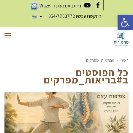
ניווט באמצעות ה-
Waze
YouTube
Facebook
פתח סרגל נגישות
התקשרו עכשיו
054-7763772
תפר
ראשי
»
#בריאות_מפרקים
כל הפוסטים
ב
#בריאות_מפרקים