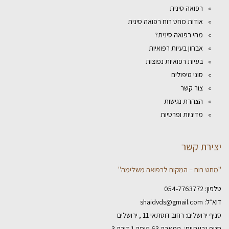
רפואה סינית
אודות מחט רוח רפואה סינית
מהי רפואה סינית?
אבחון בעיות רפואיות
בעיות רפואיות נפוצות
סוגי טיפולים
צור קשר
הצהרת נגישות
מדיניות ופרטיות
יצירת קשר
"מחט רוח – המקום לרפואה משלימה"
טלפון:
054-7763772
דוא״ל:
shaidvds@gmail.com
סניף ירושלים: רחוב דוסתאי 11 , ירושלים
סניף גבעתיים: המאבק 63 קומה 1 דירה 3