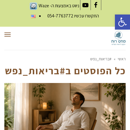
ניווט באמצעות ה-
Waze
YouTube
Facebook
פתח סרגל נגישות
התקשרו עכשיו
054-7763772
תפר
ראשי
»
#בריאות_נפש
כל הפוסטים ב
#בריאות_נפש