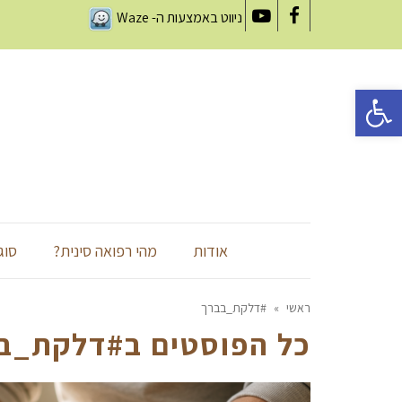
ניווט באמצעות ה-
Waze
YouTube
Facebook
פתח סרגל נגישות
אודות
מהי רפואה סינית?
סוג
ראשי
»
#דלקת_בברך
כל הפוסטים ב
#דלקת_ב