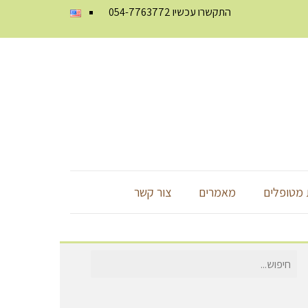
התקשרו עכשיו
054-7763772
מטופלים
מאמרים
צור קשר
חיפוש
עבור: