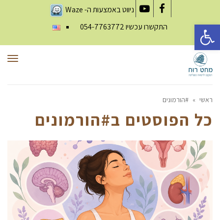
ניווט באמצעות ה-
Waze
YouTube
Facebook
פתח סרגל נגישות
התקשרו עכשיו
054-7763772
תפר
ראשי
»
#הורמונים
כל הפוסטים ב
#הורמונים