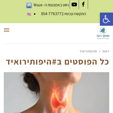
ניווט באמצעות ה-
Waze
YouTube
Facebook
פתח סרגל נגישות
התקשרו עכשיו
054-7763772
תפר
ראשי
»
#היפותירואיד
כל הפוסטים ב
#היפותירואיד