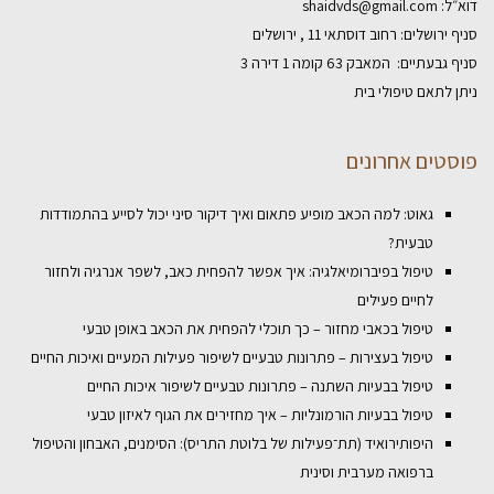
דוא״ל:
shaidvds@gmail.com
סניף ירושלים: רחוב דוסתאי 11 , ירושלים
סניף גבעתיים: המאבק 63 קומה 1 דירה 3
ניתן לתאם טיפולי בית
פוסטים אחרונים
גאוט: למה הכאב מופיע פתאום ואיך דיקור סיני יכול לסייע בהתמודדות
טבעית?
טיפול בפיברומיאלגיה: איך אפשר להפחית כאב, לשפר אנרגיה ולחזור
לחיים פעילים
טיפול בכאבי מחזור – כך תוכלי להפחית את הכאב באופן טבעי
טיפול בעצירות – פתרונות טבעיים לשיפור פעילות המעיים ואיכות החיים
טיפול בבעיות השתנה – פתרונות טבעיים לשיפור איכות החיים
טיפול בבעיות הורמונליות – איך מחזירים את הגוף לאיזון טבעי
היפותירואיד (תת־פעילות של בלוטת התריס): הסימנים, האבחון והטיפול
ברפואה מערבית וסינית