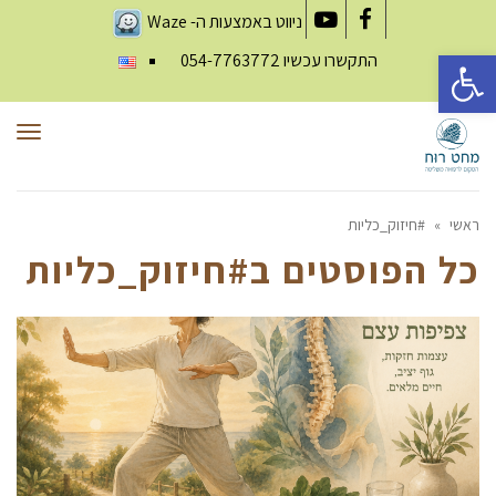
ניווט באמצעות ה-
Waze
YouTube
Facebook
פתח סרגל נגישות
התקשרו עכשיו
054-7763772
תפר
ראשי
»
#חיזוק_כליות
כל הפוסטים ב
#חיזוק_כליות