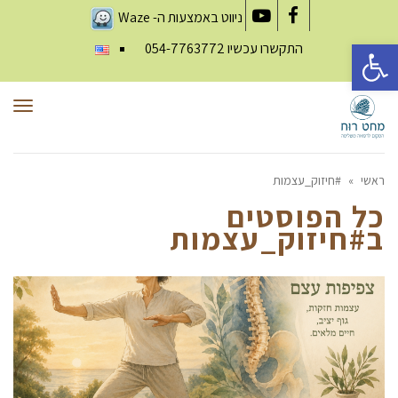
ניווט באמצעות ה-
Waze
YouTube
Facebook
פתח סרגל נגישות
התקשרו עכשיו
054-7763772
תפר
ראשי
»
#חיזוק_עצמות
כל הפוסטים
ב
#חיזוק_עצמות