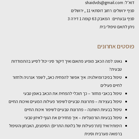
דוא״ל:
shaidvds@gmail.com
סניף ירושלים: רחוב דוסתאי 11 , ירושלים
סניף גבעתיים: המאבק 63 קומה 1 דירה 3
ניתן לתאם טיפולי בית
פוסטים אחרונים
גאוט: למה הכאב מופיע פתאום ואיך דיקור סיני יכול לסייע בהתמודדות
טבעית?
טיפול בפיברומיאלגיה: איך אפשר להפחית כאב, לשפר אנרגיה ולחזור
לחיים פעילים
טיפול בכאבי מחזור – כך תוכלי להפחית את הכאב באופן טבעי
טיפול בעצירות – פתרונות טבעיים לשיפור פעילות המעיים ואיכות החיים
טיפול בבעיות השתנה – פתרונות טבעיים לשיפור איכות החיים
טיפול בבעיות הורמונליות – איך מחזירים את הגוף לאיזון טבעי
היפותירואיד (תת־פעילות של בלוטת התריס): הסימנים, האבחון והטיפול
ברפואה מערבית וסינית