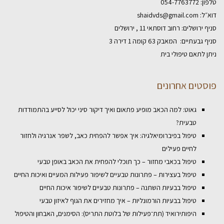
טלפון:
054-7763772
דוא״ל:
shaidvds@gmail.com
סניף ירושלים: רחוב דוסתאי 11 , ירושלים
סניף גבעתיים: המאבק 63 קומה 1 דירה 3
ניתן לתאם טיפולי בית
פוסטים אחרונים
גאוט: למה הכאב מופיע פתאום ואיך דיקור סיני יכול לסייע בהתמודדות
טבעית?
טיפול בפיברומיאלגיה: איך אפשר להפחית כאב, לשפר אנרגיה ולחזור
לחיים פעילים
טיפול בכאבי מחזור – כך תוכלי להפחית את הכאב באופן טבעי
טיפול בעצירות – פתרונות טבעיים לשיפור פעילות המעיים ואיכות החיים
טיפול בבעיות השתנה – פתרונות טבעיים לשיפור איכות החיים
טיפול בבעיות הורמונליות – איך מחזירים את הגוף לאיזון טבעי
היפותירואיד (תת־פעילות של בלוטת התריס): הסימנים, האבחון והטיפול