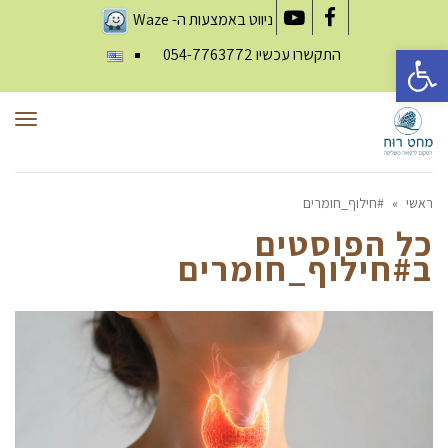
ניווט באמצעות ה-
Waze
YouTube
Facebook
פתח סרגל נגישות
התקשרו עכשיו
054-7763772
תפר
ראשי
»
#חילוף_חומרים
כל הפוסטים
ב
#חילוף_חומרים