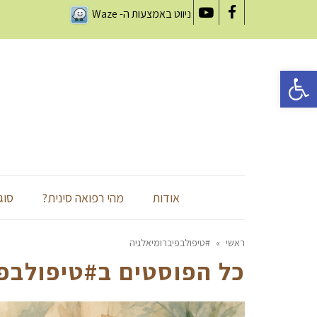
ניווט באמצעות ה-
Waze
YouTube
Facebook
פתח סרגל נגישות
אודות
מהי רפואה סינית?
סוג
ראשי
»
#טיפולבפיברומיאלגיה
כל הפוסטים ב
#טיפולבפ