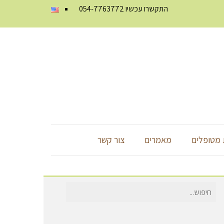
התקשרו עכשיו
054-7763772
מטופלים
מאמרים
צור קשר
חיפוש
עבור: