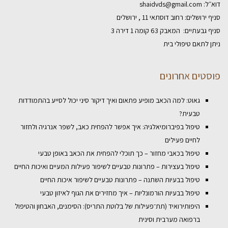
דוא״ל:
shaidvds@gmail.com
סניף ירושלים: רחוב דוסתאי 11 , ירושלים
סניף גבעתיים: המאבק 63 קומה 1 דירה 3
ניתן לתאם טיפולי בית
פוסטים אחרונים
גאוט: למה הכאב מופיע פתאום ואיך דיקור סיני יכול לסייע בהתמודדות
טבעית?
טיפול בפיברומיאלגיה: איך אפשר להפחית כאב, לשפר אנרגיה ולחזור
לחיים פעילים
טיפול בכאבי מחזור – כך תוכלי להפחית את הכאב באופן טבעי
טיפול בעצירות – פתרונות טבעיים לשיפור פעילות המעיים ואיכות החיים
טיפול בבעיות השתנה – פתרונות טבעיים לשיפור איכות החיים
טיפול בבעיות הורמונליות – איך מחזירים את הגוף לאיזון טבעי
היפותירואיד (תת־פעילות של בלוטת התריס): הסימנים, האבחון והטיפול
ברפואה מערבית וסינית