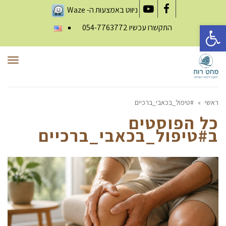
ניווט באמצעות ה-
Waze
YouTube
Facebook
פתח סרגל נגישות
התקשרו עכשיו
054-7763772
תפר
ראשי
»
#טיפול_בכאבי_ברכיים
כל הפוסטים
ב
#טיפול_בכאבי_ברכיים