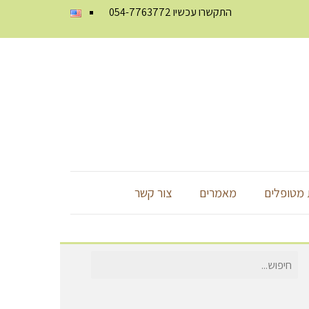
התקשרו עכשיו
054-7763772
מטופלים
מאמרים
צור קשר
חיפוש
עבור: