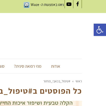
ניווט באמצעות ה-
Waze
YouTube
Facebook
פתח סרגל נגישות
אודות
מהי רפואה סינית?
סוג
ראשי
»
#טיפול_בכאבי_מחזור
כל הפוסטים ב
#טיפול_ב