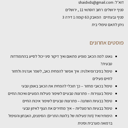
דוא״ל:
shaidvds@gmail.com
סניף ירושלים: רחוב דוסתאי 11 , ירושלים
סניף גבעתיים: המאבק 63 קומה 1 דירה 3
ניתן לתאם טיפולי בית
פוסטים אחרונים
גאוט: למה הכאב מופיע פתאום ואיך דיקור סיני יכול לסייע בהתמודדות
טבעית?
טיפול בפיברומיאלגיה: איך אפשר להפחית כאב, לשפר אנרגיה ולחזור
לחיים פעילים
טיפול בכאבי מחזור – כך תוכלי להפחית את הכאב באופן טבעי
טיפול בעצירות – פתרונות טבעיים לשיפור פעילות המעיים ואיכות החיים
טיפול בבעיות השתנה – פתרונות טבעיים לשיפור איכות החיים
טיפול בבעיות הורמונליות – איך מחזירים את הגוף לאיזון טבעי
היפותירואיד (תת־פעילות של בלוטת התריס): הסימנים, האבחון והטיפול
ברפואה מערבית וסינית