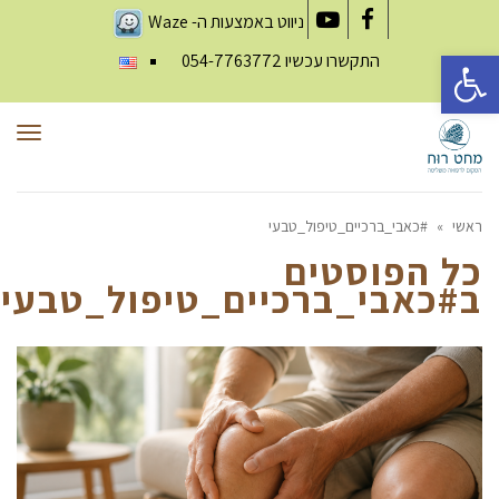
ניווט באמצעות ה-
Waze
YouTube
Facebook
פתח סרגל נגישות
התקשרו עכשיו
054-7763772
תפר
ראשי
»
#כאבי_ברכיים_טיפול_טבעי
כל הפוסטים
ב
#כאבי_ברכיים_טיפול_טבעי