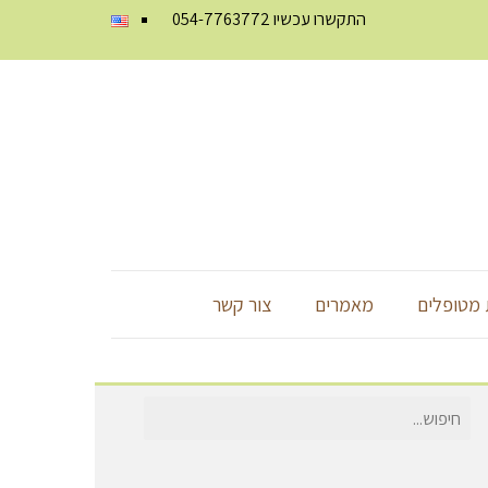
התקשרו עכשיו
054-7763772
מטופלים
מאמרים
צור קשר
חיפוש
עבור: