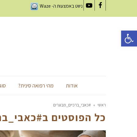
ניווט באמצעות ה-
Waze
YouTube
Facebook
פתח סרגל נגישות
אודות
מהי רפואה סינית?
סוג
ראשי
»
#כאבי_ברכיים_מבוגרים
כל הפוסטים ב
#כאבי_בר