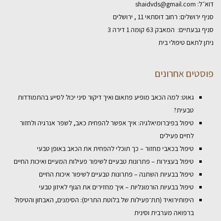
דוא״ל:
shaidvds@gmail.com
סניף ירושלים: רחוב דוסתאי 11 , ירושלים
סניף גבעתיים: המאבק 63 קומה 1 דירה 3
ניתן לתאם טיפולי בית
פוסטים אחרונים
גאוט: למה הכאב מופיע פתאום ואיך דיקור סיני יכול לסייע בהתמודדות
טבעית?
טיפול בפיברומיאלגיה: איך אפשר להפחית כאב, לשפר אנרגיה ולחזור
לחיים פעילים
טיפול בכאבי מחזור – כך תוכלי להפחית את הכאב באופן טבעי
טיפול בעצירות – פתרונות טבעיים לשיפור פעילות המעיים ואיכות החיים
טיפול בבעיות השתנה – פתרונות טבעיים לשיפור איכות החיים
טיפול בבעיות הורמונליות – איך מחזירים את הגוף לאיזון טבעי
היפותירואיד (תת־פעילות של בלוטת התריס): הסימנים, האבחון והטיפול
ברפואה מערבית וסינית