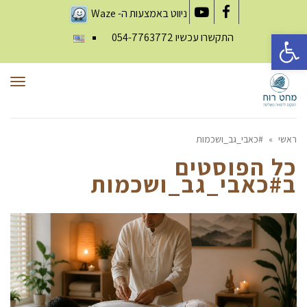
ניווט באמצעות ה-
Waze
YouTube
Facebook
פתח סרגל נגישות
התקשרו עכשיו
054-7763772
תפר
ראשי
»
#כאבי_גב_ושכמות
כל הפוסטים
ב
#כאבי_גב_ושכמות