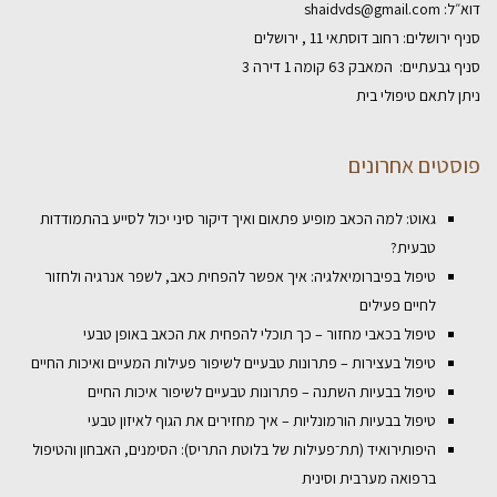
וא״ל:
shaidvds@gmail.com
יף ירושלים: רחוב דוסתאי 11 , ירושלים
יף גבעתיים: המאבק 63 קומה 1 דירה 3
יתן לתאם טיפולי בית
וסטים אחרונים
גאוט: למה הכאב מופיע פתאום ואיך דיקור סיני יכול לסייע בהתמודדות
טבעית?
טיפול בפיברומיאלגיה: איך אפשר להפחית כאב, לשפר אנרגיה ולחזור
לחיים פעילים
טיפול בכאבי מחזור – כך תוכלי להפחית את הכאב באופן טבעי
טיפול בעצירות – פתרונות טבעיים לשיפור פעילות המעיים ואיכות החיים
טיפול בבעיות השתנה – פתרונות טבעיים לשיפור איכות החיים
טיפול בבעיות הורמונליות – איך מחזירים את הגוף לאיזון טבעי
היפותירואיד (תת־פעילות של בלוטת התריס): הסימנים, האבחון והטיפול
ברפואה מערבית וסינית