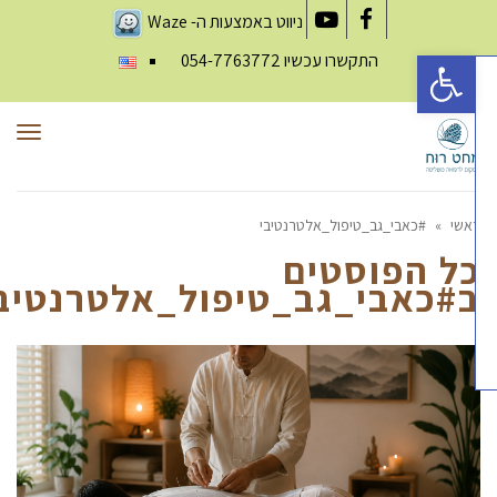
ניווט באמצעות ה-
Waze
YouTube
Facebook
פתח סרגל נגישות
התקשרו עכשיו
054-7763772
תפריט
אשי
»
#כאבי_גב_טיפול_אלטרנטיבי
ל הפוסטים
#כאבי_גב_טיפול_אלטרנטיבי