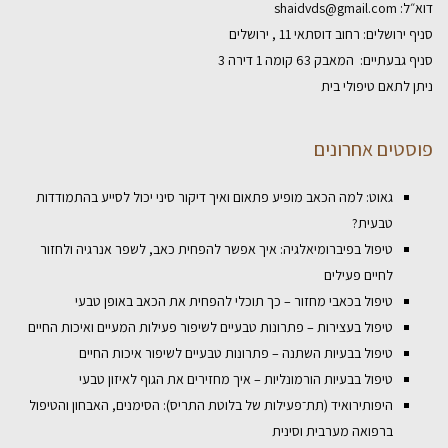
דוא״ל:
shaidvds@gmail.com
סניף ירושלים: רחוב דוסתאי 11 , ירושלים
סניף גבעתיים: המאבק 63 קומה 1 דירה 3
ניתן לתאם טיפולי בית
פוסטים אחרונים
גאוט: למה הכאב מופיע פתאום ואיך דיקור סיני יכול לסייע בהתמודדות
טבעית?
טיפול בפיברומיאלגיה: איך אפשר להפחית כאב, לשפר אנרגיה ולחזור
לחיים פעילים
טיפול בכאבי מחזור – כך תוכלי להפחית את הכאב באופן טבעי
טיפול בעצירות – פתרונות טבעיים לשיפור פעילות המעיים ואיכות החיים
טיפול בבעיות השתנה – פתרונות טבעיים לשיפור איכות החיים
טיפול בבעיות הורמונליות – איך מחזירים את הגוף לאיזון טבעי
היפותירואיד (תת־פעילות של בלוטת התריס): הסימנים, האבחון והטיפול
ברפואה מערבית וסינית