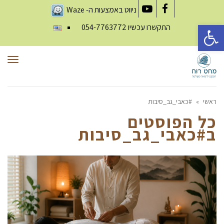
ניווט באמצעות ה-
Waze
YouTube
Facebook
פתח סרגל נגישות
התקשרו עכשיו
054-7763772
תפר
ראשי
»
#כאבי_גב_סיבות
כל הפוסטים
ב
#כאבי_גב_סיבות