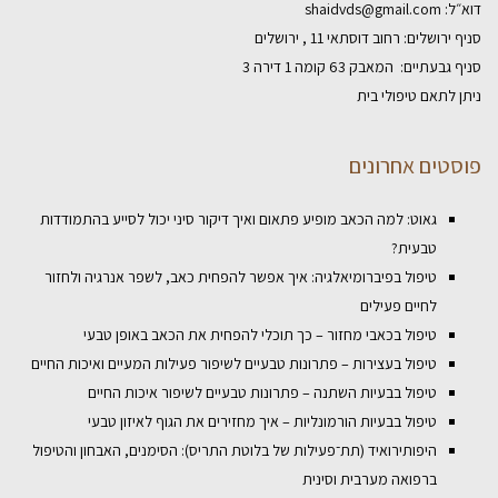
דוא״ל:
shaidvds@gmail.com
סניף ירושלים: רחוב דוסתאי 11 , ירושלים
סניף גבעתיים: המאבק 63 קומה 1 דירה 3
ניתן לתאם טיפולי בית
פוסטים אחרונים
גאוט: למה הכאב מופיע פתאום ואיך דיקור סיני יכול לסייע בהתמודדות
טבעית?
טיפול בפיברומיאלגיה: איך אפשר להפחית כאב, לשפר אנרגיה ולחזור
לחיים פעילים
טיפול בכאבי מחזור – כך תוכלי להפחית את הכאב באופן טבעי
טיפול בעצירות – פתרונות טבעיים לשיפור פעילות המעיים ואיכות החיים
טיפול בבעיות השתנה – פתרונות טבעיים לשיפור איכות החיים
טיפול בבעיות הורמונליות – איך מחזירים את הגוף לאיזון טבעי
היפותירואיד (תת־פעילות של בלוטת התריס): הסימנים, האבחון והטיפול
ברפואה מערבית וסינית