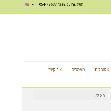
התקשרו עכשיו
054-7763772
מטופלים
מאמרים
צור קשר
חיפוש
עבור: