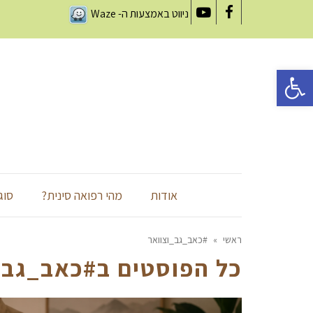
ניווט באמצעות ה-
Waze
YouTube
Facebook
פתח סרגל נגישות
אודות
מהי רפואה סינית?
סוג
ראשי
»
#כאב_גב_וצוואר
כל הפוסטים ב
#כאב_גב_