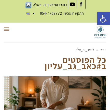
ניווט באמצעות ה-
Waze
YouTube
Facebook
פתח סרגל נגישות
התקשרו עכשיו
054-7763772
תפר
ראשי
»
#כאב_גב_עליון
כל הפוסטים
ב
#כאב_גב_עליון