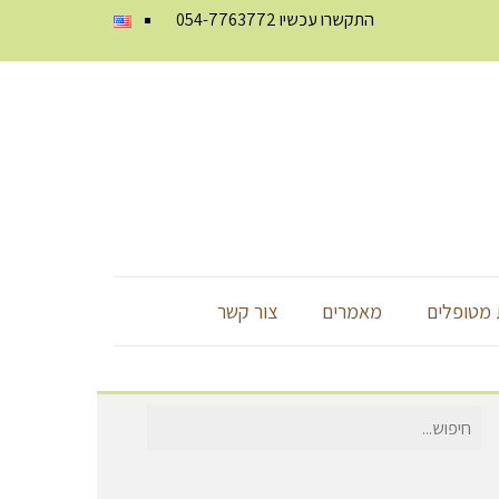
התקשרו עכשיו
054-7763772
מטופלים
מאמרים
צור קשר
חיפוש
עבור: