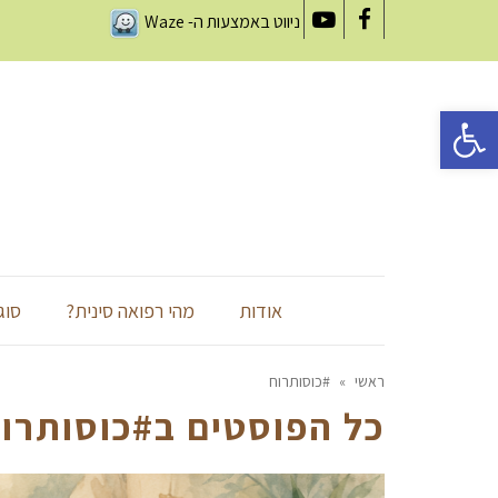
ניווט באמצעות ה-
Waze
YouTube
Facebook
פתח סרגל נגישות
אודות
מהי רפואה סינית?
סוג
ראשי
»
#כוסותרוח
כל הפוסטים ב
#כוסותרו