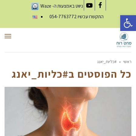
ניווט באמצעות ה-
Waze
YouTube
Facebook
פתח סרגל נגישות
התקשרו עכשיו
054-7763772
תפר
ראשי
»
#כליות_יאנג
כל הפוסטים ב
#כליות_יאנג