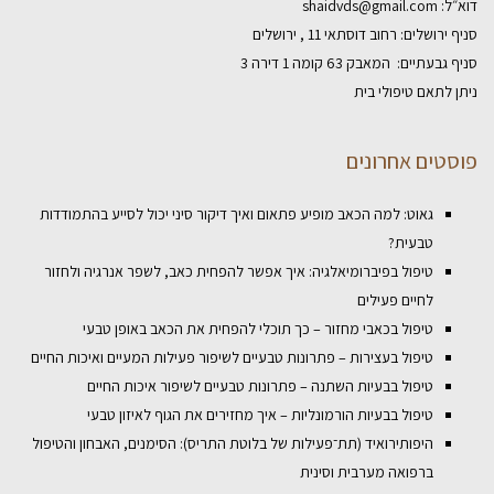
דוא״ל:
shaidvds@gmail.com
סניף ירושלים: רחוב דוסתאי 11 , ירושלים
סניף גבעתיים: המאבק 63 קומה 1 דירה 3
ניתן לתאם טיפולי בית
פוסטים אחרונים
גאוט: למה הכאב מופיע פתאום ואיך דיקור סיני יכול לסייע בהתמודדות
טבעית?
טיפול בפיברומיאלגיה: איך אפשר להפחית כאב, לשפר אנרגיה ולחזור
לחיים פעילים
טיפול בכאבי מחזור – כך תוכלי להפחית את הכאב באופן טבעי
טיפול בעצירות – פתרונות טבעיים לשיפור פעילות המעיים ואיכות החיים
טיפול בבעיות השתנה – פתרונות טבעיים לשיפור איכות החיים
טיפול בבעיות הורמונליות – איך מחזירים את הגוף לאיזון טבעי
היפותירואיד (תת־פעילות של בלוטת התריס): הסימנים, האבחון והטיפול
ברפואה מערבית וסינית