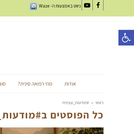
ניווט באמצעות ה-
Waze
YouTube
Facebook
פתח סרגל נגישות
אודות
מהי רפואה סינית?
סוג
ראשי
»
#מודעות_עצמית
כל הפוסטים ב
#מודעות_