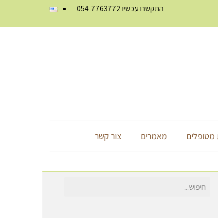
התקשרו עכשיו
054-7763772
מטופלים
מאמרים
צור קשר
חיפוש
עבור: