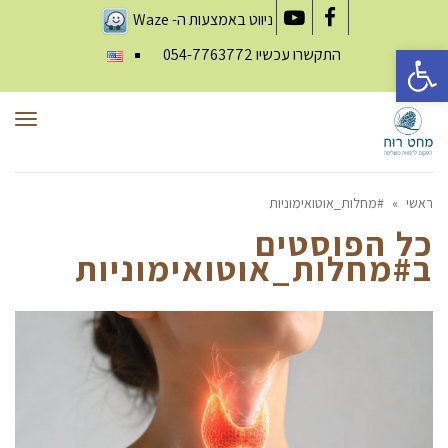
ניווט באמצעות ה-
Waze
YouTube
Facebook
פתח סרגל נגישות
התקשרו עכשיו
054-7763772
תפר
ראשי
»
#מחלות_אוטואימוניות
כל הפוסטים
ב
#מחלות_אוטואימוניות