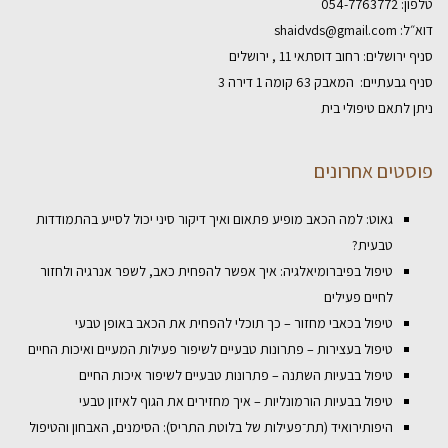
טלפון:
054-7763772
דוא״ל:
shaidvds@gmail.com
סניף ירושלים: רחוב דוסתאי 11 , ירושלים
סניף גבעתיים: המאבק 63 קומה 1 דירה 3
ניתן לתאם טיפולי בית
פוסטים אחרונים
גאוט: למה הכאב מופיע פתאום ואיך דיקור סיני יכול לסייע בהתמודדות
טבעית?
טיפול בפיברומיאלגיה: איך אפשר להפחית כאב, לשפר אנרגיה ולחזור
לחיים פעילים
טיפול בכאבי מחזור – כך תוכלי להפחית את הכאב באופן טבעי
טיפול בעצירות – פתרונות טבעיים לשיפור פעילות המעיים ואיכות החיים
טיפול בבעיות השתנה – פתרונות טבעיים לשיפור איכות החיים
טיפול בבעיות הורמונליות – איך מחזירים את הגוף לאיזון טבעי
היפותירואיד (תת־פעילות של בלוטת התריס): הסימנים, האבחון והטיפול