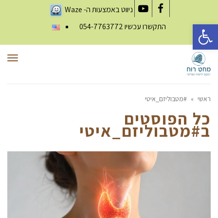
ניווט באמצעות ה-
Waze
YouTube
Facebook
פתח סרגל נגישות
התקשרו עכשיו
054-7763772
תפר
ראשי
»
#מטבוליזם_איטי
כל הפוסטים
ב
#מטבוליזם_איטי