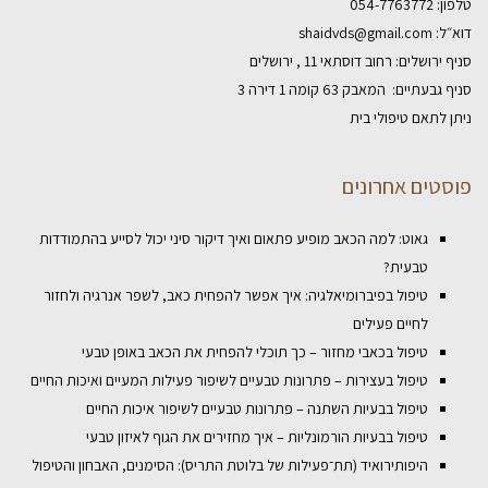
טלפון:
054-7763772
דוא״ל:
shaidvds@gmail.com
סניף ירושלים: רחוב דוסתאי 11 , ירושלים
סניף גבעתיים: המאבק 63 קומה 1 דירה 3
ניתן לתאם טיפולי בית
פוסטים אחרונים
גאוט: למה הכאב מופיע פתאום ואיך דיקור סיני יכול לסייע בהתמודדות
טבעית?
טיפול בפיברומיאלגיה: איך אפשר להפחית כאב, לשפר אנרגיה ולחזור
לחיים פעילים
טיפול בכאבי מחזור – כך תוכלי להפחית את הכאב באופן טבעי
טיפול בעצירות – פתרונות טבעיים לשיפור פעילות המעיים ואיכות החיים
טיפול בבעיות השתנה – פתרונות טבעיים לשיפור איכות החיים
טיפול בבעיות הורמונליות – איך מחזירים את הגוף לאיזון טבעי
היפותירואיד (תת־פעילות של בלוטת התריס): הסימנים, האבחון והטיפול