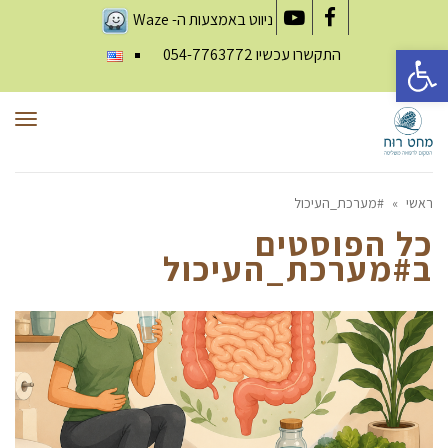
ניווט באמצעות ה-
Waze
YouTube
Facebook
פתח סרגל נגישות
התקשרו עכשיו
054-7763772
תפר
ראשי
»
#מערכת_העיכול
כל הפוסטים
ב
#מערכת_העיכול