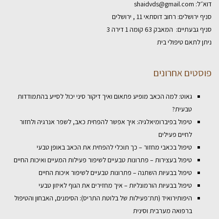
דוא״ל:
shaidvds@gmail.com
סניף ירושלים: רחוב דוסתאי 11 , ירושלים
סניף גבעתיים: המאבק 63 קומה 1 דירה 3
ניתן לתאם טיפולי בית
פוסטים אחרונים
גאוט: למה הכאב מופיע פתאום ואיך דיקור סיני יכול לסייע בהתמודדות
טבעית?
טיפול בפיברומיאלגיה: איך אפשר להפחית כאב, לשפר אנרגיה ולחזור
לחיים פעילים
טיפול בכאבי מחזור – כך תוכלי להפחית את הכאב באופן טבעי
טיפול בעצירות – פתרונות טבעיים לשיפור פעילות המעיים ואיכות החיים
טיפול בבעיות השתנה – פתרונות טבעיים לשיפור איכות החיים
טיפול בבעיות הורמונליות – איך מחזירים את הגוף לאיזון טבעי
היפותירואיד (תת־פעילות של בלוטת התריס): הסימנים, האבחון והטיפול
ברפואה מערבית וסינית