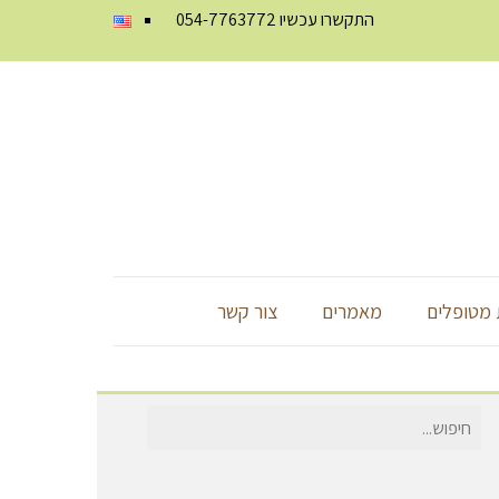
התקשרו עכשיו
054-7763772
מטופלים
מאמרים
צור קשר
חיפוש
עבור: