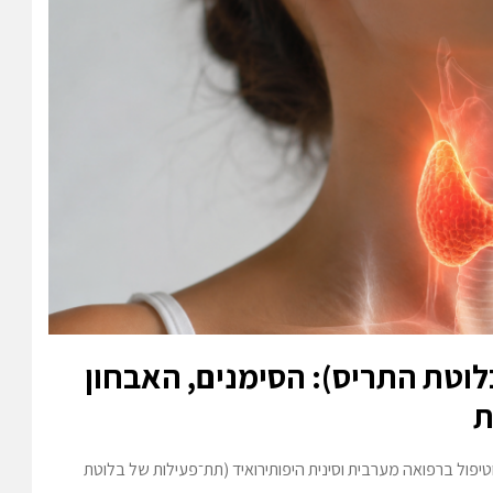
לוטת התריס): הסימנים, האבחון
ת
וטיפול ברפואה מערבית וסינית היפותירואיד (תת־פעילות של בלוטת