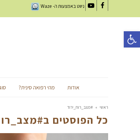
ניווט באמצעות ה-
Waze
YouTube
Facebook
פתח סרגל נגישות
אודות
מהי רפואה סינית?
סוג
ראשי
»
#מצב_רוח_ירוד
כל הפוסטים ב
#מצב_רוח