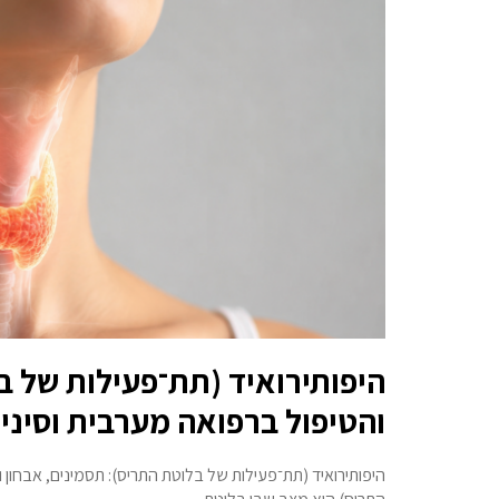
היפותירואיד (תת־פעילות של ב
והטיפול ברפואה מערבית וסיני
היפותירואיד (תת־פעילות של בלוטת התריס): תסמינים, אבחון 