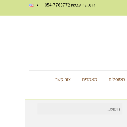
התקשרו עכשיו
054-7763772
מטופלים
מאמרים
צור קשר
חיפוש
עבור: