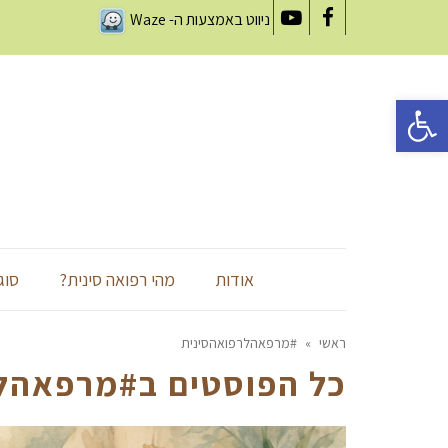
ניווט באמצעות ה-
Waze
YouTube
Facebook
פתח סרגל נגישות
אודות
מהי רפואה סינית?
סוג
ראשי
»
#מרפאהלרפואהסינית
כל הפוסטים ב
#מרפאהלר