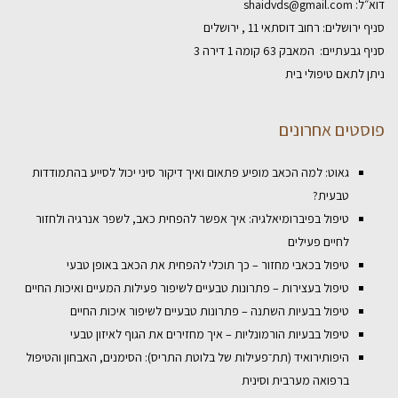
דוא״ל:
shaidvds@gmail.com
סניף ירושלים: רחוב דוסתאי 11 , ירושלים
סניף גבעתיים: המאבק 63 קומה 1 דירה 3
ניתן לתאם טיפולי בית
פוסטים אחרונים
גאוט: למה הכאב מופיע פתאום ואיך דיקור סיני יכול לסייע בהתמודדות
טבעית?
טיפול בפיברומיאלגיה: איך אפשר להפחית כאב, לשפר אנרגיה ולחזור
לחיים פעילים
טיפול בכאבי מחזור – כך תוכלי להפחית את הכאב באופן טבעי
טיפול בעצירות – פתרונות טבעיים לשיפור פעילות המעיים ואיכות החיים
טיפול בבעיות השתנה – פתרונות טבעיים לשיפור איכות החיים
טיפול בבעיות הורמונליות – איך מחזירים את הגוף לאיזון טבעי
היפותירואיד (תת־פעילות של בלוטת התריס): הסימנים, האבחון והטיפול
ברפואה מערבית וסינית