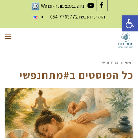
ניווט באמצעות ה-
Waze
YouTube
Facebook
פתח סרגל נגישות
התקשרו עכשיו
054-7763772
תפר
ראשי
»
#מתחנפשי
כל הפוסטים ב
#מתחנפשי