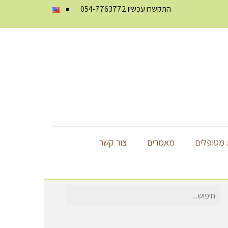
התקשרו עכשיו
054-7763772
מטופלים
מאמרים
צור קשר
חיפוש
עבור: