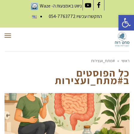
ניווט באמצעות ה-
Waze
YouTube
Facebook
פתח סרגל נגישות
התקשרו עכשיו
054-7763772
תפר
ראשי
»
#מתח_ועצירות
כל הפוסטים
ב
#מתח_ועצירות