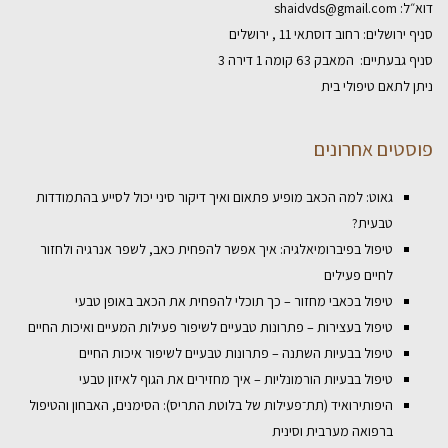
דוא״ל:
shaidvds@gmail.com
סניף ירושלים: רחוב דוסתאי 11 , ירושלים
סניף גבעתיים: המאבק 63 קומה 1 דירה 3
ניתן לתאם טיפולי בית
פוסטים אחרונים
גאוט: למה הכאב מופיע פתאום ואיך דיקור סיני יכול לסייע בהתמודדות
טבעית?
טיפול בפיברומיאלגיה: איך אפשר להפחית כאב, לשפר אנרגיה ולחזור
לחיים פעילים
טיפול בכאבי מחזור – כך תוכלי להפחית את הכאב באופן טבעי
טיפול בעצירות – פתרונות טבעיים לשיפור פעילות המעיים ואיכות החיים
טיפול בבעיות השתנה – פתרונות טבעיים לשיפור איכות החיים
טיפול בבעיות הורמונליות – איך מחזירים את הגוף לאיזון טבעי
היפותירואיד (תת־פעילות של בלוטת התריס): הסימנים, האבחון והטיפול
ברפואה מערבית וסינית