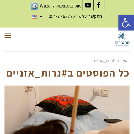
ניווט באמצעות ה-
Waze
YouTube
Facebook
פתח סרגל נגישות
התקשרו עכשיו
054-7763772
תפר
ראשי
»
#נרות_אזניים
כל הפוסטים ב
#נרות_אזניים