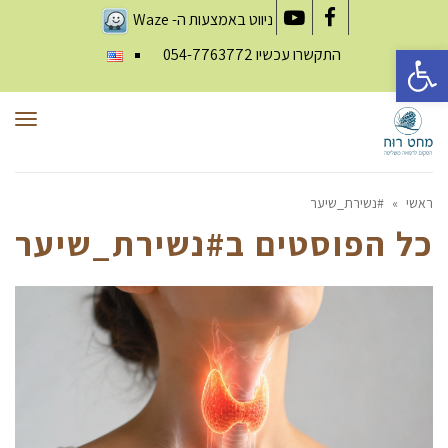
ניווט באמצעות ה-
Waze
YouTube
Facebook
פתח סרגל נגישות
התקשרו עכשיו
054-7763772
תפר
ראשי
»
#נשירת_שיער
כל הפוסטים ב
#נשירת_שיער