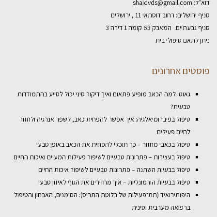
דוא״ל:
shaidvds@gmail.com
סניף ירושלים: רחוב דוסתאי 11 , ירושלים
סניף גבעתיים: המאבק 63 קומה 1 דירה 3
ניתן לתאם טיפולי בית
פוסטים אחרונים
גאוט: למה הכאב מופיע פתאום ואיך דיקור סיני יכול לסייע בהתמודדות
טבעית?
טיפול בפיברומיאלגיה: איך אפשר להפחית כאב, לשפר אנרגיה ולחזור
לחיים פעילים
טיפול בכאבי מחזור – כך תוכלי להפחית את הכאב באופן טבעי
טיפול בעצירות – פתרונות טבעיים לשיפור פעילות המעיים ואיכות החיים
טיפול בבעיות השתנה – פתרונות טבעיים לשיפור איכות החיים
טיפול בבעיות הורמונליות – איך מחזירים את הגוף לאיזון טבעי
היפותירואיד (תת־פעילות של בלוטת התריס): הסימנים, האבחון והטיפול
ברפואה מערבית וסינית