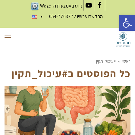
ניווט באמצעות ה-
Waze
YouTube
Facebook
פתח סרגל נגישות
התקשרו עכשיו
054-7763772
תפר
ראשי
»
#עיכול_תקין
כל הפוסטים ב
#עיכול_תקין