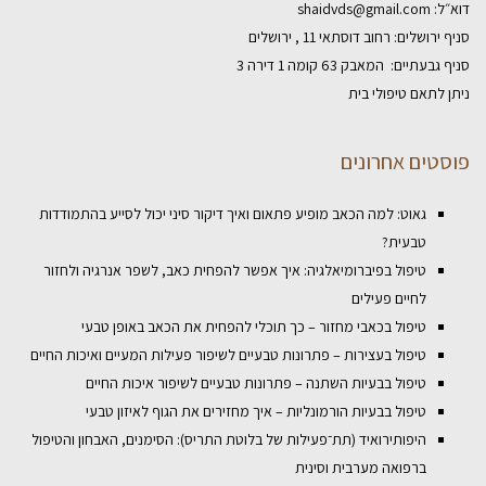
דוא״ל:
shaidvds@gmail.com
סניף ירושלים: רחוב דוסתאי 11 , ירושלים
סניף גבעתיים: המאבק 63 קומה 1 דירה 3
ניתן לתאם טיפולי בית
פוסטים אחרונים
גאוט: למה הכאב מופיע פתאום ואיך דיקור סיני יכול לסייע בהתמודדות
טבעית?
טיפול בפיברומיאלגיה: איך אפשר להפחית כאב, לשפר אנרגיה ולחזור
לחיים פעילים
טיפול בכאבי מחזור – כך תוכלי להפחית את הכאב באופן טבעי
טיפול בעצירות – פתרונות טבעיים לשיפור פעילות המעיים ואיכות החיים
טיפול בבעיות השתנה – פתרונות טבעיים לשיפור איכות החיים
טיפול בבעיות הורמונליות – איך מחזירים את הגוף לאיזון טבעי
היפותירואיד (תת־פעילות של בלוטת התריס): הסימנים, האבחון והטיפול
ברפואה מערבית וסינית