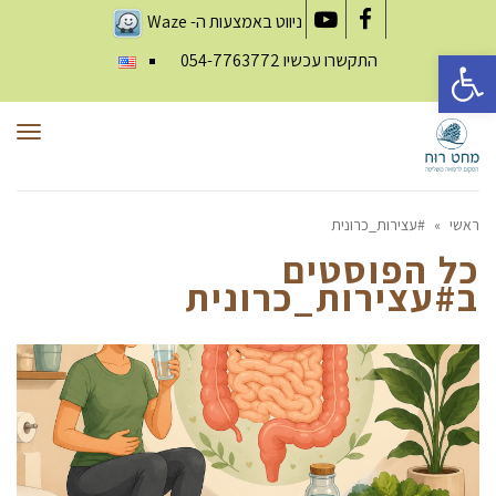
ניווט באמצעות ה-
Waze
YouTube
Facebook
פתח סרגל נגישות
התקשרו עכשיו
054-7763772
תפר
ראשי
»
#עצירות_כרונית
כל הפוסטים
ב
#עצירות_כרונית