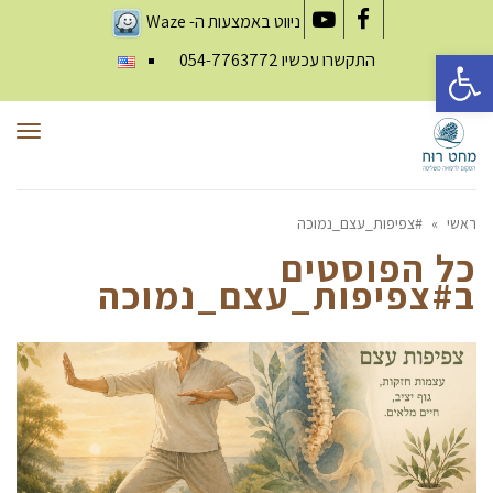
ניווט באמצעות ה-
Waze
YouTube
Facebook
פתח סרגל נגישות
התקשרו עכשיו
054-7763772
תפר
ראשי
»
#צפיפות_עצם_נמוכה
כל הפוסטים
ב
#צפיפות_עצם_נמוכה