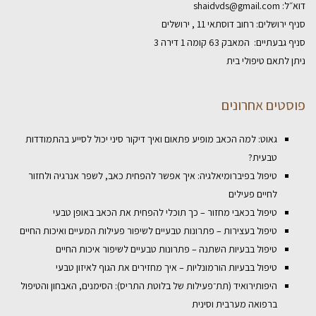
דוא״ל:
shaidvds@gmail.com
סניף ירושלים: רחוב דוסתאי 11 , ירושלים
סניף גבעתיים: המאבק 63 קומה 1 דירה 3
ניתן לתאם טיפולי בית
פוסטים אחרונים
גאוט: למה הכאב מופיע פתאום ואיך דיקור סיני יכול לסייע בהתמודדות
טבעית?
טיפול בפיברומיאלגיה: איך אפשר להפחית כאב, לשפר אנרגיה ולחזור
לחיים פעילים
טיפול בכאבי מחזור – כך תוכלי להפחית את הכאב באופן טבעי
טיפול בעצירות – פתרונות טבעיים לשיפור פעילות המעיים ואיכות החיים
טיפול בבעיות השתנה – פתרונות טבעיים לשיפור איכות החיים
טיפול בבעיות הורמונליות – איך מחזירים את הגוף לאיזון טבעי
היפותירואיד (תת־פעילות של בלוטת התריס): הסימנים, האבחון והטיפול
ברפואה מערבית וסינית